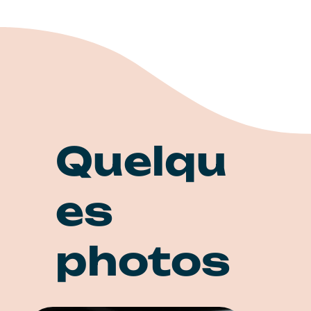
Quelqu
es
photos