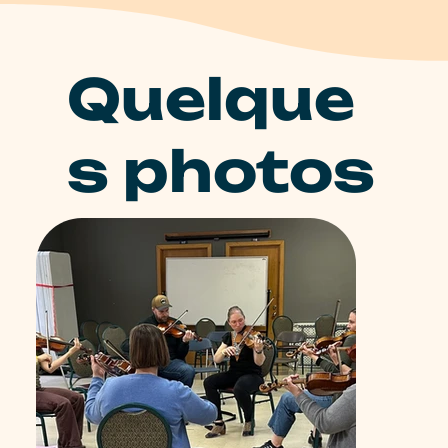
Quelque
s photos